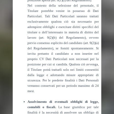
posizione aperta (art. 6(1)(f) del Regolamento).
Nel contesto della selezione del personale, il
Titolare potrebbe venire in possesso di Dati
Particolari. Tali Dati Particolari saranno trattati
esclusivamente qualora ciò sia necessario per
adempiere obblighi e esercitare diritti specifici del
titolare o dell’interessato in materia di diritto del
lavoro (art. 9(2)(b) del Regolamento), ovvero
previo consenso esplicito del candidato (art. 9(2)(a)
del Regolamento), se forniti spontaneamente. Si
invita pertanto il candidato a non inserire nel
proprio CV Dati Particolari non necessari per la
posizione per cui si candida. Qualora ciò avvenga,
il Titolare potrà trattarli solo nei limiti consentiti
dalla legge e adottando misure appropriate di
sicurezza. Per le predette finalità i Dati Personali
verranno conservati per un periodo massimo di 24
mesi.
Assolvimento di eventuali obblighi di legge,
contabili o fiscali.
La base giuridica per tale
finalità è la necessità di assolvere un obbligo di