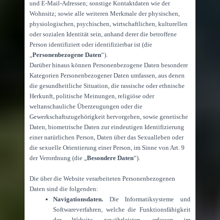
und E-Mail-Adressen; sonstige Kontaktdaten wie der
Wohnsitz; sowie alle weiteren Merkmale der physischen,
physiologischen, psychischen, wirtschaftlichen, kulturellen
oder sozialen Identität sein, anhand derer die betroffene
Person identifiziert oder identifizierbar ist (die
„
Personenbezogene Daten
“).
Darüber hinaus können Personenbezogene Daten besondere
Kategorien Personenbezogener Daten umfassen, aus denen
die gesundheitliche Situation, die rassische oder ethnische
Herkunft, politische Meinungen, religiöse oder
weltanschauliche Überzeugungen oder die
Gewerkschaftszugehörigkeit hervorgehen, sowie genetische
Daten, biometrische Daten zur eindeutigen Identifizierung
einer natürlichen Person, Daten über das Sexualleben oder
die sexuelle Orientierung einer Person, im Sinne von Art. 9
der Verordnung (die „
Besondere Daten
“).
Die über die Website verarbeiteten Personenbezogenen
Daten sind die folgenden:
Navigationsdaten.
Die Informatiksysteme und
Softwareverfahren, welche die Funktionsfähigkeit
der Website gewährleisten, erfassen im