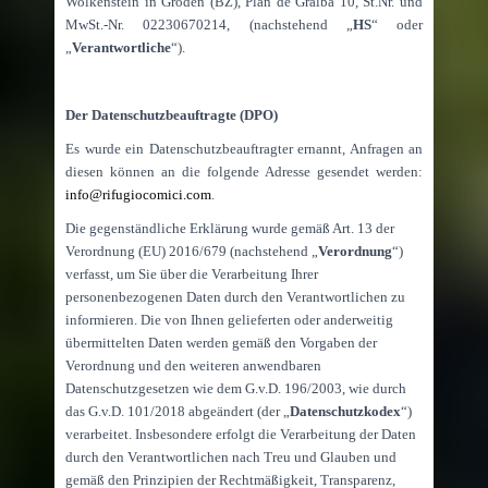
Wolkenstein in Gröden (BZ), Plan de Gralba 10, St.Nr. und
MwSt.-Nr. 02230670214, (nachstehend „
HS
“ oder
„
Verantwortliche
“).
Der Datenschutzbeauftragte (DPO)
Es wurde ein Datenschutzbeauftragter ernannt, Anfragen an
diesen können an die folgende Adresse gesendet werden:
info@rifugiocomici.com
.
Die gegenständliche Erklärung wurde gemäß Art. 13 der
Verordnung (EU) 2016/679 (nachstehend „
Verordnung
“)
verfasst, um Sie über die Verarbeitung Ihrer
personenbezogenen Daten durch den Verantwortlichen zu
informieren. Die von Ihnen gelieferten oder anderweitig
übermittelten Daten werden gemäß den Vorgaben der
Verordnung und den weiteren anwendbaren
Datenschutzgesetzen wie dem G.v.D. 196/2003, wie durch
das G.v.D. 101/2018 abgeändert (der „
Datenschutzkodex
“)
verarbeitet. Insbesondere erfolgt die Verarbeitung der Daten
durch den Verantwortlichen nach Treu und Glauben und
gemäß den Prinzipien der Rechtmäßigkeit, Transparenz,