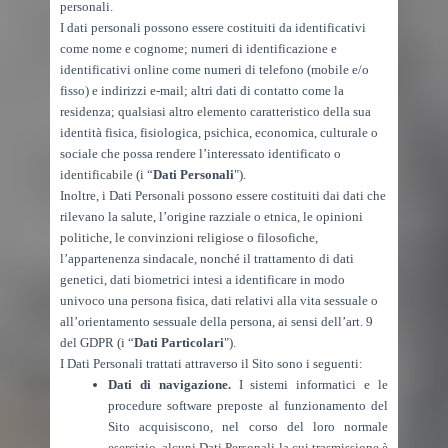
personali.
I dati personali possono essere costituiti da identificativi
come nome e cognome; numeri di identificazione e
identificativi online come numeri di telefono (mobile e/o
fisso) e indirizzi e-mail; altri dati di contatto come la
residenza; qualsiasi altro elemento caratteristico della sua
identità fisica, fisiologica, psichica, economica, culturale o
sociale che possa rendere l’interessato identificato o
identificabile (i “
Dati Personali
").
Inoltre, i Dati Personali possono essere costituiti dai dati che
rilevano la salute, l’origine razziale o etnica, le opinioni
politiche, le convinzioni religiose o filosofiche,
l’appartenenza sindacale, nonché il trattamento di dati
genetici, dati biometrici intesi a identificare in modo
univoco una persona fisica, dati relativi alla vita sessuale o
all’orientamento sessuale della persona, ai sensi dell’art. 9
del GDPR (i “
Dati Particolari
").
I Dati Personali trattati attraverso il Sito sono i seguenti:
Dati di navigazione.
I sistemi informatici e le
procedure software preposte al funzionamento del
Sito acquisiscono, nel corso del loro normale
esercizio, alcuni Dati Personali la cui trasmissione è