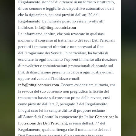
Regolamento, nonché di ottenere in un formato strutturato,
di uso comune e leggibile da dispositivo automatico i dati
che la riguardano, nei casi previsti dall'art. 20 del
Regolamento. Le richieste possono essere rivolte all’
indirizzo:
info@rifugiocomici.com
La informiamo, inoltre, che può revocare in qualsiasi
momento il consenso al trattamento dei suoi Dati Personali
per tutti i trattamenti ulteriori e non necessari al fine
dell’erogazione dei Servizi. In particolare, ha facoltà di
esercitare in ogni momento l’opt-out in merito alla ricezione
di newsletter e comunicazioni promozionali cliccando sul
link di disiscrizione presente in calce a ogni nostra e-mail,
oppure scrivendo all’indirizzo e-mail:
info@rifugiocomici.com
. Occorre evidenziare, tuttavia, che
la revoca del suo consenso non pregiudica la liceità del
trattamento basata sul consenso prima della revoca, così
come previsto dall’art. 7, paragrafo 3 del Regolamento.
In ogni caso lei ha sempre diritto di proporre reclamo
all'Autorità di Controllo competente (in Italia:
Garante per la
Protezione dei Dati Personali
),
ai sensi dell'art. 77 del
Regolamento, qualora ritenga che il trattamento dei suoi
Dati Personali sia contrario alla normativa in vigore.