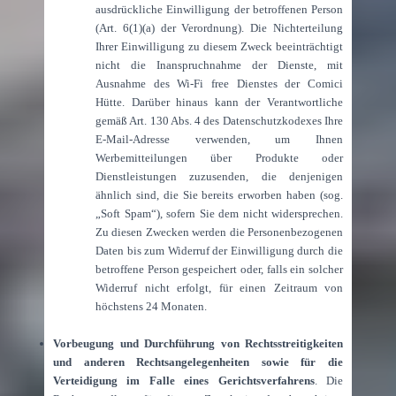
ausdrückliche Einwilligung der betroffenen Person
(Art. 6(1)(a) der Verordnung). Die Nichterteilung
Ihrer Einwilligung zu diesem Zweck beeinträchtigt
nicht die Inanspruchnahme der Dienste, mit
Ausnahme des Wi-Fi free Dienstes der Comici
Hütte. Darüber hinaus kann der Verantwortliche
gemäß Art. 130 Abs. 4 des Datenschutzkodexes Ihre
E-Mail-Adresse verwenden, um Ihnen
Werbemitteilungen über Produkte oder
Dienstleistungen zuzusenden, die denjenigen
ähnlich sind, die Sie bereits erworben haben (sog.
„Soft Spam“), sofern Sie dem nicht widersprechen.
Zu diesen Zwecken werden die Personenbezogenen
Daten bis zum Widerruf der Einwilligung durch die
betroffene Person gespeichert oder, falls ein solcher
Widerruf nicht erfolgt, für einen Zeitraum von
höchstens 24 Monaten.
Vorbeugung und Durchführung von Rechtsstreitigkeiten
und anderen Rechtsangelegenheiten sowie für die
Verteidigung im Falle eines Gerichtsverfahrens
. Die